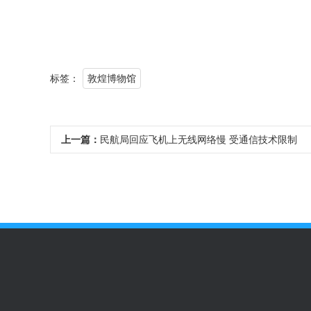
标签：
敦煌博物馆
上一篇：
民航局回应飞机上无线网络慢 受通信技术限制