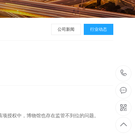
公司新闻
行业动态
了
该项授权中，博物馆也存在监管不到位的问题。