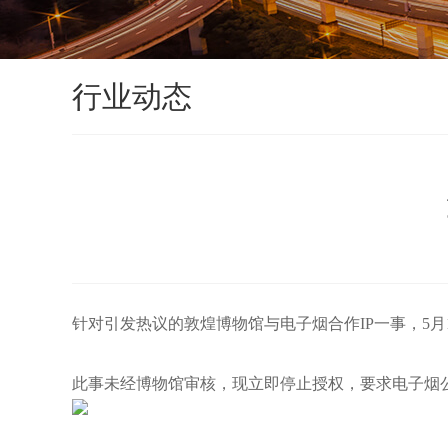
行业动态
针对引发热议的敦煌博物馆与电子烟合作IP一事，5
此事未经博物馆审核，现立即停止授权，要求电子烟