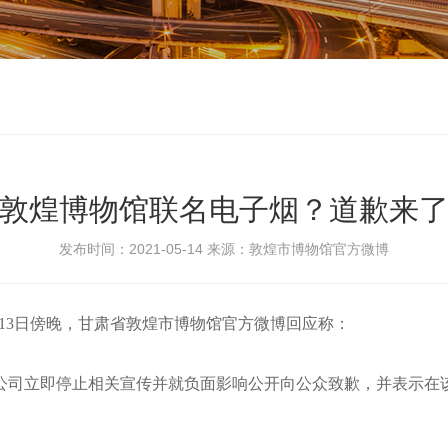
敦煌博物馆联名电子烟？道歉来
发布时间：2021-05-14
来源：敦煌市博物馆官方微博
月13日傍晚，甘肃省敦煌市博物馆官方微博回应称：
公司立即停止相关宣传并就负面影响公开向公众致歉，并表示在