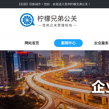
【全国】切换城市 >
您好，欢迎进入贵州柠檬兄弟公关！
网站首页
新闻中心
企业服务